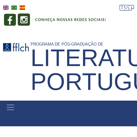
Pular
para
o
conteúdo
principal
PROGRAMA DE PÓS-GRADUAÇÃO DE
LITERAT
PORTUG
NAVEGAÇÃO
PRINCIPAL