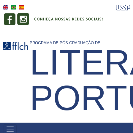
Pular
para
o
conteúdo
principal
PROGRAMA DE PÓS-GRADUAÇÃO DE
LITE
PORT
NAVEGAÇÃO